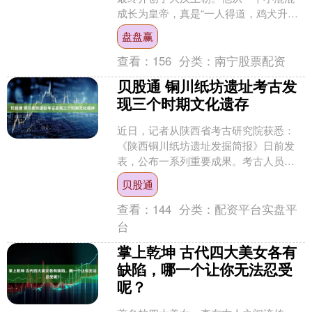
成长为皇帝，真是“一人得道，鸡犬升
天”。刘邦的亲戚们也因此得到了丰厚的
盘盘赢
待遇：兄弟姐妹被封为王....
查看：
156
分类：
南宁股票配资
贝股通 铜川纸坊遗址考古发
现三个时期文化遗存
近日，记者从陕西省考古研究院获悉：
《陕西铜川纸坊遗址发掘简报》日前发
表，公布一系列重要成果。考古人员在
纸坊遗址发现龙山、商周和春秋时期遗
贝股通
迹并出土一批遗物。这为研....
查看：
144
分类：
配资平台实盘平
台
掌上乾坤 古代四大美女各有
缺陷，哪一个让你无法忍受
呢？