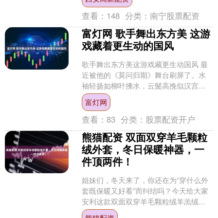
表回收行业应运而生。在....
查看：
148
分类：
南宁股票配资
富灯网 歌手舞出东方美 这游
戏藏着更生动的国风
歌手舞出东方美这游戏藏更生动国风 最
近被他的《莫问归期》舞台刷屏了。水
袖轻扬如柳叶拂水，云鬓高挽似汉宫明
月，他在舞台上的每一个转身、每一次
富灯网
抬眸，都像从《韩熙载夜....
查看：
83
分类：
股票配资开户
熊猫配资 双面双穿羊毛颗粒
绒外套，冬日保暖神器，一
件顶两件！
姐妹们，冬天来了，你还在为“穿什么外
套既保暖又好看”而纠结吗？今天给大家
安利这款双面双穿羊毛颗粒绒羊羔绒一
体连帽外套，简直是冬日穿搭的“变形金
熊猫配资