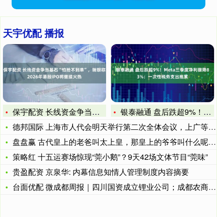
天宇优配 播报
保宇配资 长线资金争当基石“怕抢不到单”，瑞银称2026年港
银泰融通 盘后跌超9%！Meta三季度净利骤降83%：一次性
德邦国际 上海市人代会明天举行第二次全体会议，上广等现场转播
盘盘赢 古代皇上的老爸叫太上皇，那皇上的爷爷叫什么呢？这里告
策略红 十五运赛场惊现“莞小鹅”？9天42场文体节目“莞味”
贵盈配资 京泉华: 内幕信息知情人管理制度内容摘要
台面优配 微成都周报｜四川国资成立锂业公司；成都农商银行资产