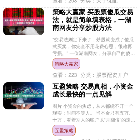
查看：
203
分类：
天宇优配
策略大赢家 买股票傻瓜交易
法，就是简单填表格，一湖
南网友分享炒股方法
“交易法则定下来了，炒股就变成了傻瓜
式买卖，你完全不用花费心思，很难再
亏损。” 一位湖南网友，分享自己的傻瓜
式炒股法，他用这个方法多年，再没亏
策略大赢家
损过。 制定自己的....
查看：
223
分类：
股票配资开户
互盈策略 交易真相，小资金
成长最快的一点见解
图片 小资金的焦虑，从来都绕不开一个
现实：时间不等人。 当本金只有五万、
十万，看着别人的账户以“月翻倍”的速度
增长，“慢慢来”三个字简直像枷锁——等
互盈策略
得起吗？ 等....