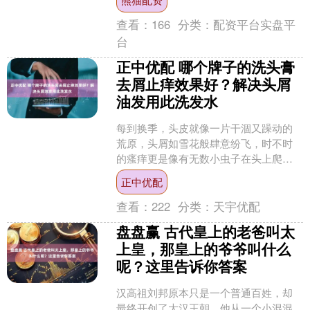
刚”！一件外套，两....
查看：
166
分类：
配资平台实盘平
台
正中优配 哪个牌子的洗头膏
去屑止痒效果好？解决头屑
油发用此洗发水
每到换季，头皮就像一片干涸又躁动的
荒原，头屑如雪花般肆意纷飞，时不时
的瘙痒更是像有无数小虫子在头上爬
行，让人忍不住伸手去抓，可越抓越
正中优配
痒，形象全无。穿深色衣服时，....
查看：
222
分类：
天宇优配
盘盘赢 古代皇上的老爸叫太
上皇，那皇上的爷爷叫什么
呢？这里告诉你答案
汉高祖刘邦原本只是一个普通百姓，却
最终开创了大汉王朝。他从一个小混混