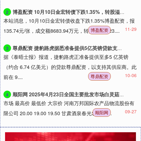
博盈配资 10月10日金宏转债下跌1.35%，转股溢价率23.63%
2
本站消息，10月10日金宏转债收盘下跌1.35%博盈配资，报
11-29
博盈配资
135.74元/张，成交额8683.94万元，转股溢价率23....
尊鼎配资 捷豹路虎据悉准备提供5亿英镑贷款支持供应商
3
据《泰晤士报》报道，捷豹路虎正准备提供至多5 亿英镑
（约合 6.74 亿美元）的贷款尊鼎配资，以支持其供应商。此
10-06
尊鼎配资
前在 9....
顺阳网 2025年4月23日全国主要批发市场白灵菇价格行情
4
市场 最高价 最低价 大宗价 河南万邦国际农产品物流股份有
09-27
顺阳网
限公司 20.00 19.00 19.50 甘肃酒泉春光农产品....