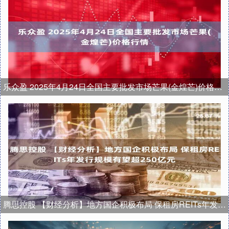
乐众盈 2025年4月24日全国主要批发市场芒果(金煌芒)价格行情
腾思控股 【财经分析】地方国企积极布局 保租房REITs年发行规模有望超250亿元