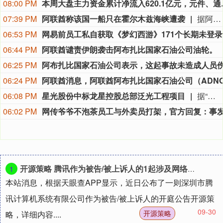
08:00 PM
本周大盘主力资金累计净流入
07:39 PM
阿联酋称该国一船只在霍尔木兹海峡遭袭
据阿联酋通讯社8月8日报道，阿布扎比国家石油公司证实，该公司一艘船只当天凌晨在通过霍尔木兹海峡时遭导弹袭击。阿布扎比国家石油公司说，袭击未造成人员受伤，目前局面可控。该公司并未提供遭袭船只具体类型、导弹来源以及船只受损情况等更多细节。（新华社）
06:53 PM
网易
06:44 PM
阿联酋谴责伊朗袭击阿布扎比国家石油公司油轮。
06:25 PM
06:24 PM
06:08 PM
星光股份中标龙星控股总部泛光工程项目
据“星光股份”公众号消息，近日，星光股份成功中标龙星控股总部泛光工程项目。
06:02 PM
开源策略 腾讯作为被告/被上诉人的1起涉及网络服务合同纠纷的诉讼将于2025年6月20日开庭
1
本站消息，根据天眼查APP显示，近日公布了一则深圳市腾
讯计算机系统有限公司作为被告/被上诉人的开庭公告开源策
09-30
开源策略
略，详细内容....