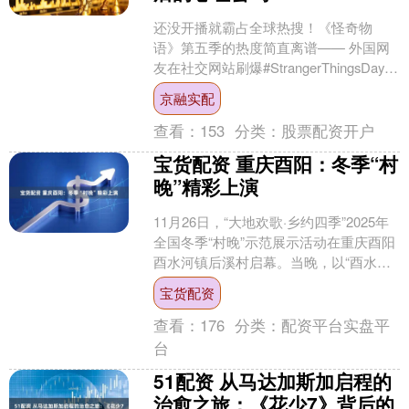
还没开播就霸占全球热搜！《怪奇物
语》第五季的热度简直离谱—— 外国网
友在社交网站刷爆#StrangerThingsDay，
话题阅读量突破10亿； 中国网友在微
京融实配
博....
查看：
153
分类：
股票配资开户
宝货配资 重庆酉阳：冬季“村
晚”精彩上演
11月26日，“大地欢歌·乡约四季”2025年
全国冬季“村晚”示范展示活动在重庆酉阳
酉水河镇后溪村启幕。当晚，以“酉水情·
土家韵”为主题的文艺晚会为民众呈现了
宝货配资
一....
查看：
176
分类：
配资平台实盘平
台
51配资 从马达加斯加启程的
治愈之旅：《花少7》背后的