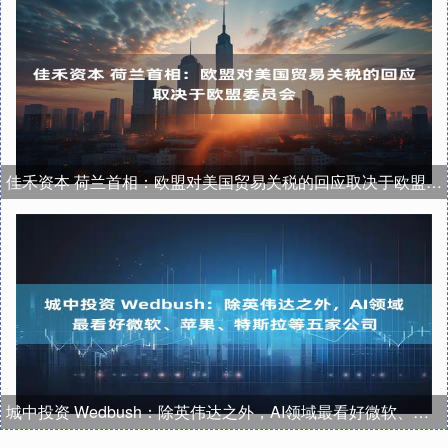
佳禾资本 荷兰首相：欧盟对美国贸易关税的回应取决于欧盟委员会
城中投资 Wedbush：除英伟达之外，AI领域最看好微软、苹果、特斯拉等五家公司