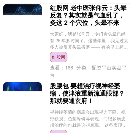
红股网 老中医张仰云：头晕
反复？其实就是气血乱了，
灸这 2 个穴位，头晕不来
大家好，我是张仰云，专门看头晕已经
有 25 年多时间了。这些年里，我见过太
多人被反复头晕折磨 —— 有的早上起床
一坐起来就天旋地转，有的走在路上突
红股网
然眼前发懵，还....
查看：
166
分类：
配资平台实盘平
台
股腰包 要想治疗视神经萎
缩，使津液重新流通眼部？
那就要通玄府！
视神经萎缩的病患会出现视力下降、视
野缺损、色觉障碍等表现。而很多病患
想治疗的也就是这些表现。 这些表现是
疾病吗？其实不是的，这些都是视神经