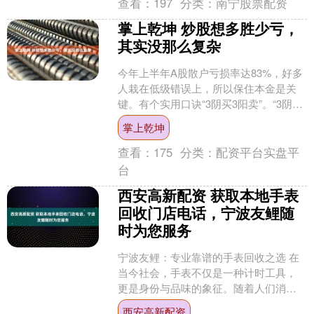
查看：
197
分类：
南宁股票配资
掌上乾坤 炒股想多胜少亏，
其实没那么复杂
今年上半年A股散户亏损率达83%，好多
人栽在低级错误上，所以保住本金是关
键。有个实用口诀“3阴买3阳卖”。“3阴
买”指“三阴不吃一阳”，即股价先有根涨
掌上乾坤
幅至少5%....
查看：
175
分类：
配资平台实盘平
台
西安高新配资 获取本地手表
回收门店电话，宁波友鲤随
时为您服务
宁波友鲤：专业靠谱的手表回收之选 在
当今社会，手表不仅是一种计时工具，
更是身份与品味的象征。随着人们消费
观念的转变和时尚潮流的快速更迭，手
西安高新配资