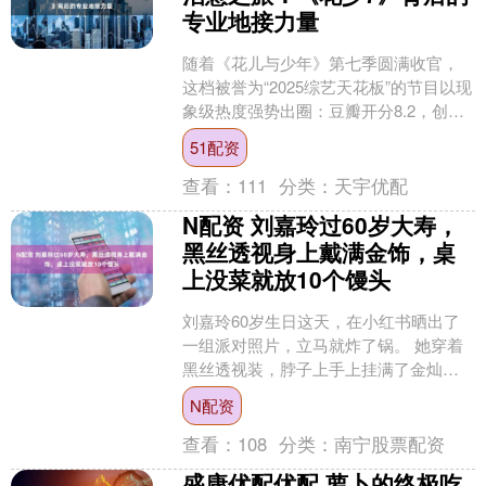
专业地接力量
随着《花儿与少年》第七季圆满收官，
这档被誉为“2025综艺天花板”的节目以现
象级热度强势出圈：豆瓣开分8.2，创花
少系列历史新高；微博主话题阅读量突
51配资
破5亿，全网....
查看：
111
分类：
天宇优配
N配资 刘嘉玲过60岁大寿，
黑丝透视身上戴满金饰，桌
上没菜就放10个馒头
刘嘉玲60岁生日这天，在小红书晒出了
一组派对照片，立马就炸了锅。 她穿着
黑丝透视装，脖子上手上挂满了金灿灿
的首饰，整个人看着贵气逼人。 结果大
N配资
家点开图片一看，餐....
查看：
108
分类：
南宁股票配资
盛康优配优配 萝卜的终极吃