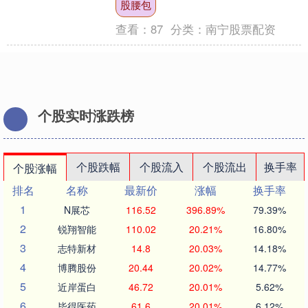
股腰包
萎缩衍生出的表现而已。....
查看：
87
分类：
南宁股票配资
个股实时涨跌榜
个股跌幅
个股流入
个股流出
换手率
个股涨幅
排名
名称
最新价
涨幅
换手率
1
N展芯
116.52
396.89%
79.39%
2
锐翔智能
110.02
20.21%
16.80%
3
志特新材
14.8
20.03%
14.18%
4
博腾股份
20.44
20.02%
14.77%
5
近岸蛋白
46.72
20.01%
5.62%
6
毕得医药
61.6
20.01%
6.12%