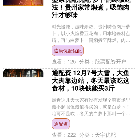
法！贵州家常焖煮，吸饱肉
汁才够味
时光慢炖，滋味渐浓。贵州特色肉汁萝
卜，以小火煸香五花肉，用本地酱料点
睛，再与白萝卜一同焖煮至酥烂。肉脂
的香、酱料的醇、萝卜的甜，在咕嘟声
盛康优配优配
中慢慢融合，最终酿成一碗....
查看：
125
分类：
股票配资开户
通配资 12月7号大雪，大鱼
大肉靠边站，冬天最该吃这
食材，10块钱能买3斤
最近这几天大家有没有发现？菜市场里
最不起眼但最值得买的，就是白萝卜！
咱可不是吹，冬天的白萝卜那叫一个
鲜，水分足到咬一口嘎嘣脆，清甜爽
通配资
口，完全没有生涩味。不像夏天....
查看：
222
分类：
天宇优配