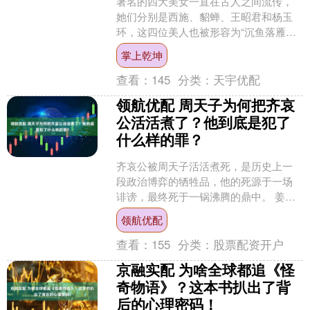
著名的四大美女一直在古人之间流传，
她们分别是西施、貂蝉、王昭君和杨玉
环，这四位美人也被形容为“沉鱼落雁，
闭月羞花”的代表。要说这四位美人中最
掌上乾坤
为著名的，非杨贵妃莫....
查看：
145
分类：
天宇优配
领航优配 周天子为何把齐哀
公活活煮了？他到底是犯了
什么样的罪？
齐哀公被周天子活活煮死，是历史上一
段政治博弈的牺牲品，他的死源于一场
诽谤，最终死于一锅沸腾的鼎中。 姜子
牙曾帮助周武王灭商朝、建立西周，帮
领航优配
助周朝开启了八百年的历....
查看：
155
分类：
股票配资开户
京融实配 为啥全球都追《怪
奇物语》？这本书扒出了背
后的心理密码！