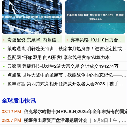
贵盈配资 京泉华: 内幕信息知情人管理制度内容摘要
亦丰策略 10月10日力合转债下跌2.02%，转股溢价率26
策略通 胡明轩赴美特训，缺席本月热身赛！进攻稳定性或将得到提
盈配网 “开箱即用”的AI开发! 摩尔线程发布“AI算力本”
云燚网 翱捷科技-U发生2笔大宗交易 合计成交494274万
点点赢 世界大战中的圣诞节，残酷战争中的难忘记忆——战火中的
盈丰财富 第四范式亮相开源鸿蒙开发者大会2025｜携手华为共
全球股市快讯
08:12 PM
08:07 PM
楼继伟出席资产盘活课题研讨会
8月8日上午，全球财富管理论坛在京召开“地方国有存量资产盘活进展、难点与策略”课题研讨会，楼继伟出席会议并做总结发言。楼继伟在发言中表示，盘活国有资产既是近期的当务之急，也是一项长期性的战略任务。当前我国GDP平减指数阶段性承压走低，财政维持紧平衡格局的压力持续攀升；我国税收结构以间接税为主体，税收收入增速显著弱于名义GDP增速，财政内生增收动能受限。叠加土地财政收入大幅收缩，地方隐性债务化解、长期限国债常态化发行带来的利息支出刚性上涨，收支两端压力持续凸显。综合多重现实约束来看，国有存量资产盘活并非短期应急手段，而是一项需要常态化、长效化推进的重点工作。（全球财富管理论坛）